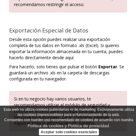
recomendamos restringir el acceso.
Exportación Especial de Datos
Desde esta opción puedes realizar una exportación
completa de tus datos en formato .xls (Excel). Si quieres
exportar la información almacenada en tu cuenta, puedes
hacerlo directamente desde aquí.
Para hacerlo, solo tienes que pulsar el botón
Exportar
. Se
guardará un archivo .xls en la carpeta de descargas
configurada en tu navegador.
Si en tu negocio hay varios usuarios, te
recomendamos utilizar el módulo de seguridad y
Esta web no utiliza cookies publicitarias ni de marketing. Exclusivamente utiliza
control de acceso para restringir esta opción al
las cookies imprescindibles para el funcionamiento de la web.
personal no autorizado. De lo contrario, podrían
Consientes con nuestro uso recomendado de cookies de acuerdo con nuestra
exportar toda la información del sistema.
Política de cookies y Política de privacidad
.
Aceptar solo cookies esenciales