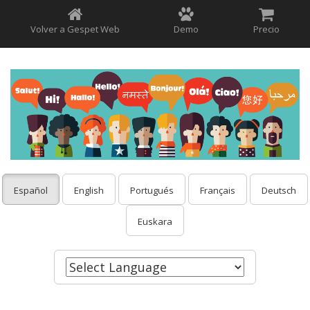
Volver a Gespet Web
Demo
Precio
Español
English
Portugués
Français
Deutsch
Euskara